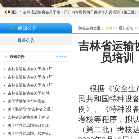
吉林省运输协会关于更新专家库成员的通知
通知：
吉林省运输协会关于场（厂）内专用机动车辆操作人员培训（第三批）
吉林省运输协会关于场（厂）内专用机动车辆操作人员培训（第二批）
通知公告
您现在的位置：
首页
>>
通知公告
>>
吉林省运输协会关于场（厂）内专用机动车辆操作人员培训（第一批）
吉林省运输协会关于对 城市公交企业 道路客运站 城市轨道交通企业经
最新公告
吉林省运输
关于请缴纳2022年度会费的通知
员培训
通知公告
关于取消取消“吉林省交通旅游集散中心联盟”“吉林省道路旅客运输定制
关于推荐刘忠国等21名驾驶员参加2021年度全国道路运输安全行车百
吉林省运输协会关于场（厂...
吉林省运输协会关于场（厂...
关于推荐刘忠国、郑辉等21名驾驶员 参加2021年度全国道路运输安全
吉林省运输协会关于场（厂...
关于组织道路运输企业主要负责人和安全生产管理人员安全培训的通知
根据《安全生
吉林省运输协会关于对 城...
吉林省运输协会关于对城市公交站场、道路客运站场、城市轨道交通系
民共和国特种设
关于请缴纳2022年度会...
关于印发《吉林省开展餐饮经营者勾结客车司机宰客乱象专项整治行动
例》、《特种设
关于取消取消“吉林省交通...
吉林省运输协会关于对 《吉林省客运班车进站运营服务合同》 （修订
吉林省运输协会关于对 全...
考核等程序，拟认
吉林省运输协会关于对道路运输企业 及会员单位2020年1-6月份经营
关于推荐刘忠国等21名驾...
（第二批）考核
关于交通运输企业安全生产标准化建设 初次评价、换证评价的通知
关于推荐刘忠国、郑辉等2...