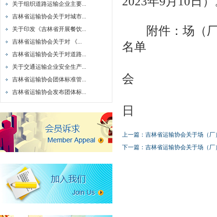
2023年9月10日
关于组织道路运输企业主要...
吉林省运输协会团体标准管理办法
吉林省运输协会关于对城市...
吉林省运输协会发布团体标准《道路运输车辆智能视频监控报警系统技
附件：
场（
关于印发《吉林省开展餐饮...
吉林省运输协会关于更新专家库成员的通知
吉林省运输协会关于对 《...
名单
吉林省运输协会关于场（厂）内专用机动车辆操作人员培训（第三批）
吉林省运输协会关于对道路...
吉
吉林省运输协会关于场（厂）内专用机动车辆操作人员培训（第二批）
关于交通运输企业安全生产...
会
吉林省运输协会关于场（厂）内专用机动车辆操作人员培训（第一批）
吉林省运输协会团体标准管...
吉林省运输协会发布团体标...
吉林省运输协会关于对 城市公交企业 道路客运站 城市轨道交通企业经
关于请缴纳2022年度会费的通知
日
关于取消取消“吉林省交通旅游集散中心联盟”“吉林省道路旅客运输定制
上一篇：
吉林省运输协会关于场（厂
关于推荐刘忠国等21名驾驶员参加2021年度全国道路运输安全行车百
下一篇：
吉林省运输协会关于场（厂
关于推荐刘忠国、郑辉等21名驾驶员 参加2021年度全国道路运输安全
关于组织道路运输企业主要负责人和安全生产管理人员安全培训的通知
吉林省运输协会关于对城市公交站场、道路客运站场、城市轨道交通系
关于印发《吉林省开展餐饮经营者勾结客车司机宰客乱象专项整治行动
吉林省运输协会关于对 《吉林省客运班车进站运营服务合同》 （修订